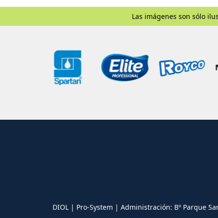
Las imágenes son sólo ilus
DIOL | Pro-System | Administración: Bº Parque Sa