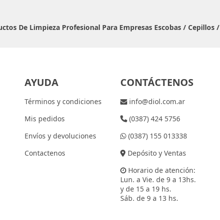
ductos De Limpieza Profesional Para Empresas
Escobas / Cepillos 
AYUDA
CONTÁCTENOS
Términos y condiciones
info@diol.com.ar
Mis pedidos
(0387) 424 5756
Envíos y devoluciones
(0387) 155 013338
Contactenos
Depósito y Ventas
Horario de atención:
Lun. a Vie. de 9 a 13hs.
y de 15 a 19 hs.
Sáb. de 9 a 13 hs.