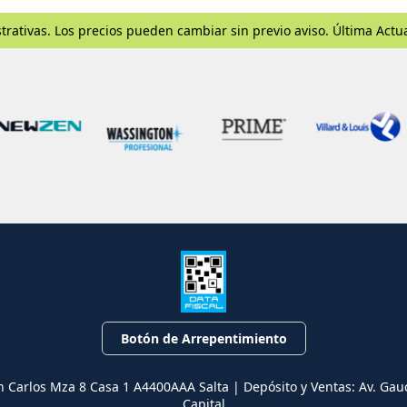
trativas. Los precios pueden cambiar sin previo aviso. Última Actu
Botón de Arrepentimiento
n Carlos Mza 8 Casa 1 A4400AAA Salta | Depósito y Ventas: Av. Gau
Capital