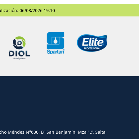
alización: 06/08/2026 19:10
cho Méndez N°630. Bº San Benjamín, Mza “L”, Salta