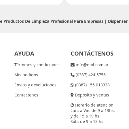
 De Productos De Limpieza Profesional Para Empresas |
Dispenser
AYUDA
CONTÁCTENOS
Términos y condiciones
info@diol.com.ar
Mis pedidos
(0387) 424 5756
Envíos y devoluciones
(0387) 155 013338
Contactenos
Depósito y Ventas
Horario de atención:
Lun. a Vie. de 9 a 13hs.
y de 15 a 19 hs.
Sáb. de 9 a 13 hs.