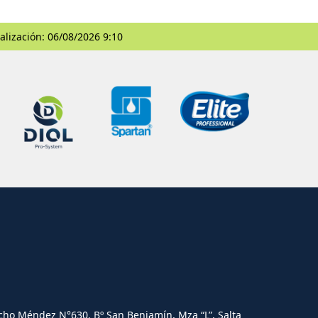
alización: 06/08/2026 9:10
cho Méndez N°630. Bº San Benjamín, Mza “L”, Salta