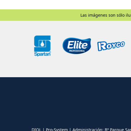
Las imágenes son sólo ilu
DIOL | Pro-System | Administración: Bº Parque Sa