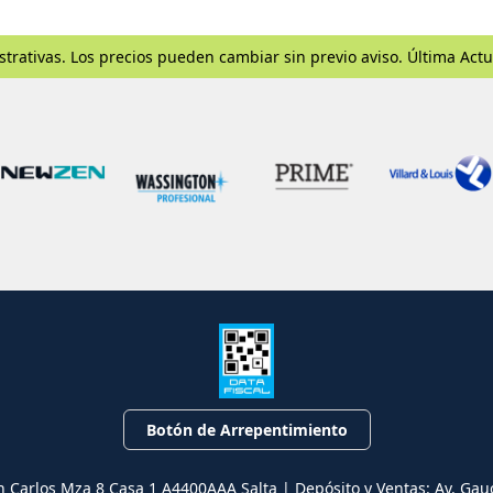
strativas. Los precios pueden cambiar sin previo aviso. Última Actu
Botón de Arrepentimiento
n Carlos Mza 8 Casa 1 A4400AAA Salta | Depósito y Ventas: Av. Gau