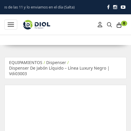
o enviamos en el día (Salta)
0
Toggle navigation
EQUIPAMIENTOS
/
Dispenser
/
Dispenser De Jabón Líquido – Línea Luxury Negro |
Vdi03003