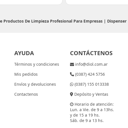
 De Productos De Limpieza Profesional Para Empresas |
Dispenser
AYUDA
CONTÁCTENOS
Términos y condiciones
info@diol.com.ar
Mis pedidos
(0387) 424 5756
Envíos y devoluciones
(0387) 155 013338
Contactenos
Depósito y Ventas
Horario de atención:
Lun. a Vie. de 9 a 13hs.
y de 15 a 19 hs.
Sáb. de 9 a 13 hs.