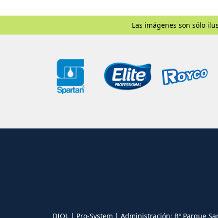
Las imágenes son sólo ilus
DIOL | Pro-System | Administración: Bº Parque Sa