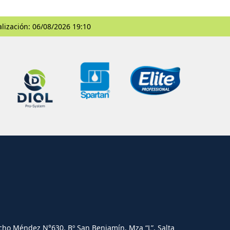
alización: 06/08/2026 19:10
cho Méndez N°630. Bº San Benjamín, Mza “L”, Salta