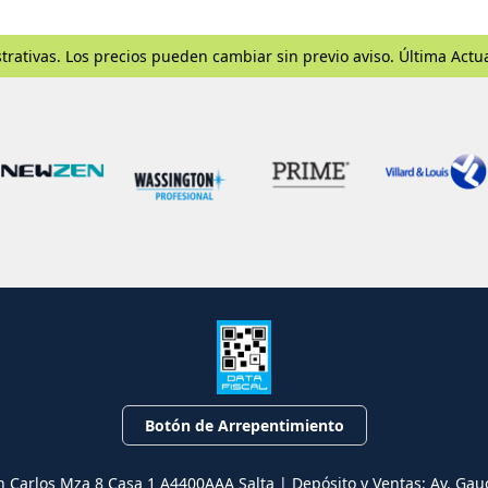
trativas. Los precios pueden cambiar sin previo aviso. Última Actu
Botón de Arrepentimiento
n Carlos Mza 8 Casa 1 A4400AAA Salta | Depósito y Ventas: Av. Gau