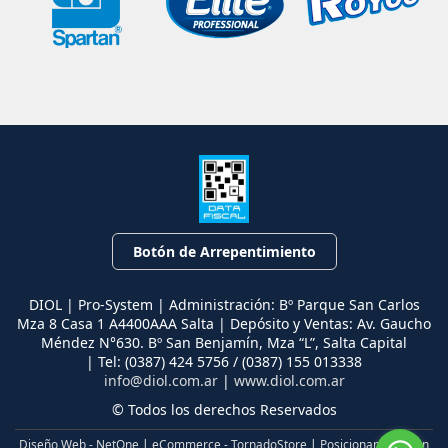
Botón de Arrepentimiento
DIOL | Pro-System | Administración: Bº Parque San Carlos
Mza 8 Casa 1 A4400AAA Salta | Depósito y Ventas: Av. Gaucho
Méndez N°630. Bº San Benjamín, Mza “L”, Salta Capital
| Tel:
(0387) 424 5756 / (0387) 155 013338
info@diol.com.ar
|
www.diol.com.ar
© Todos los derechos Reservados
Diseño Web - NetOne
|
eCommerce - TornadoStore
|
Posicionamiento en