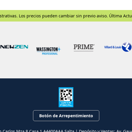
strativas. Los precios pueden cambiar sin previo aviso. Última Actu
Botón de Arrepentimiento
n Carlos Mza 8 Casa 1 A4400AAA Salta | Depósito y Ventas: Av. Gau