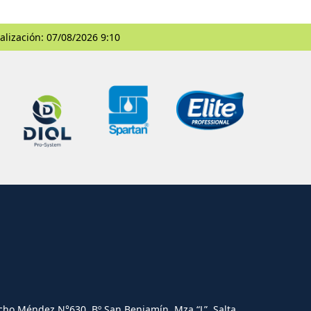
alización: 07/08/2026 9:10
cho Méndez N°630. Bº San Benjamín, Mza “L”, Salta