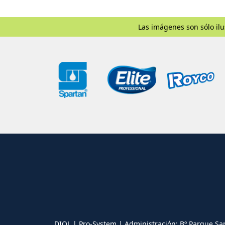
Las imágenes son sólo ilu
DIOL | Pro-System | Administración: Bº Parque Sa