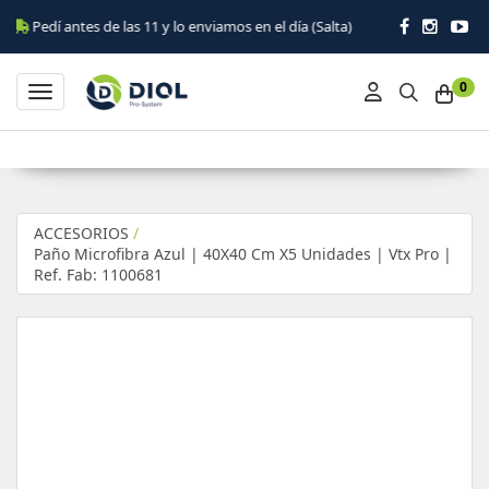
 antes de las 11 y lo enviamos en el día (Salta)
0
Toggle navigation
ACCESORIOS
/
Paño Microfibra Azul | 40X40 Cm X5 Unidades | Vtx Pro |
Ref. Fab: 1100681