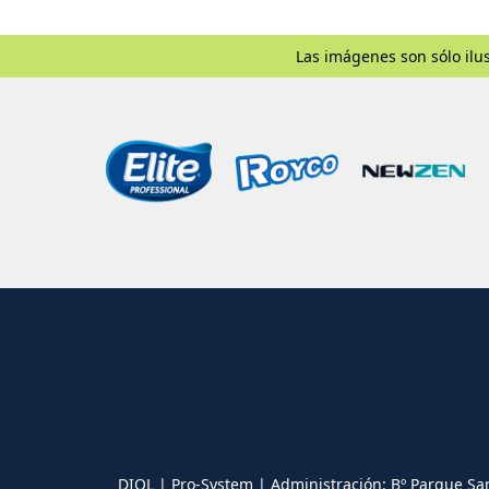
Las imágenes son sólo ilus
DIOL | Pro-System | Administración: Bº Parque Sa