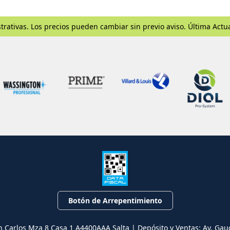
trativas. Los precios pueden cambiar sin previo aviso. Última Actu
Botón de Arrepentimiento
n Carlos Mza 8 Casa 1 A4400AAA Salta | Depósito y Ventas: Av. Gau