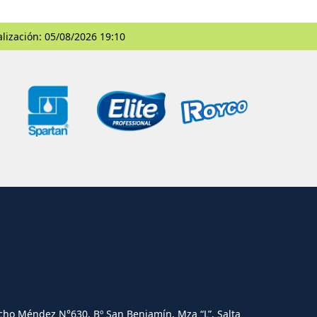
alización: 05/08/2026 19:10
cho Méndez N°630. Bº San Benjamín, Mza “L”, Salta