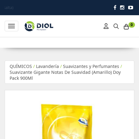
Impulsando la higie
0
Toggle navigation
QUÍMICOS
/
Lavandería
/
Suavizantes y Perfumantes
/
Suavizante Gigante Notas De Suavidad (Amarillo) Doy
Pack 900Ml