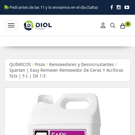
Pedí antes de las 11 y lo enviamos en el día (Salta)
0
Toggle navigation
QUÍMICOS
/
Pisos
/
Removedores y Desincrustantes
/
Spartan | Easy Remover Removedor De Ceras Y Acrílicos
5Lts | 5 L | Dil 1:3