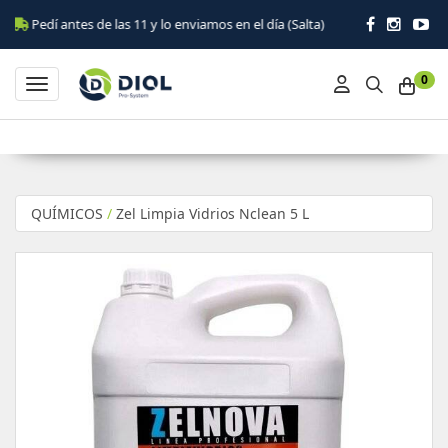
Pedí antes de las 11 y lo enviamos en el día (Salta)
0
Toggle navigation
QUÍMICOS
/
Zel Limpia Vidrios Nclean 5 L