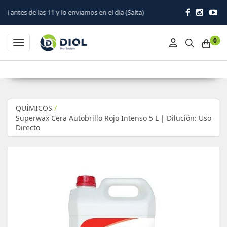
 lo enviamos en el día (Salta)
0
Toggle navigation
QUÍMICOS
/
Superwax Cera Autobrillo Rojo Intenso 5 L | Dilución: Uso
Directo