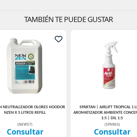
TAMBIÉN TE PUEDE GUSTAR
N NEUTRALIZADOR OLORES HOODOR
SPARTAN | AIRLIFT TROPICAL 1 
NZEN X 5 LITROS REFILL
AROMATIZADOR AMBIENTE CONCE
1:5 | DIL 1:5
(
NEW57
)
(
SPAR63
)
Consultar
Consultar