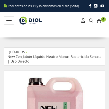
 antes de las 11 y lo enviamos en el día (Salta)
0
Toggle navigation
QUÍMICOS
/
New Zen Jabón Líquido Neutro Manos Bactericida Senasa
| Uso Directo