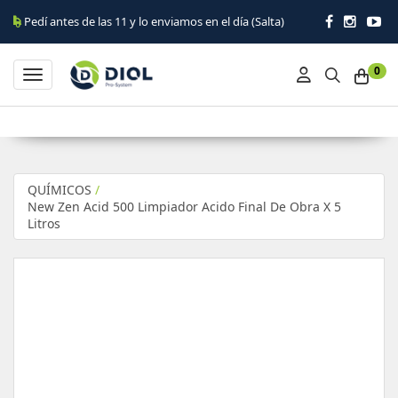
 antes de las 11 y lo enviamos en el día (Salta)
0
Toggle navigation
QUÍMICOS
/
New Zen Acid 500 Limpiador Acido Final De Obra X 5
Litros