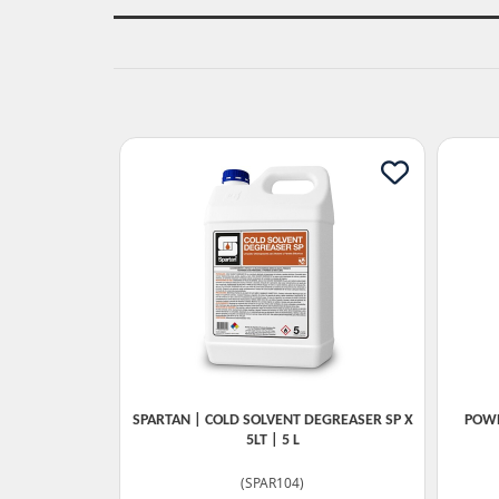
SPARTAN | COLD SOLVENT DEGREASER SP X
POWE
5LT | 5 L
(
SPAR104
)