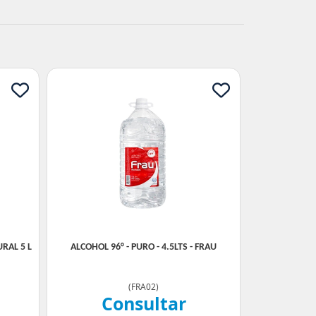
RAL 5 L
ALCOHOL 96° - PURO - 4.5LTS - FRAU
(
FRA02
)
Consultar