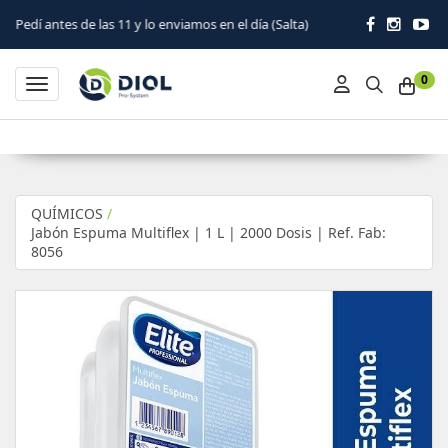
de las 11 y lo enviamos en el día (Salta)
0
Toggle navigation
QUÍMICOS
/
Jabón Espuma Multiflex | 1 L | 2000 Dosis | Ref. Fab:
8056