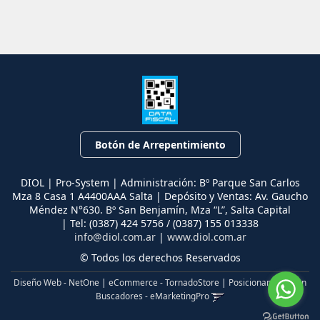
Botón de Arrepentimiento
DIOL | Pro-System | Administración: Bº Parque San Carlos
Mza 8 Casa 1 A4400AAA Salta | Depósito y Ventas: Av. Gaucho
Méndez N°630. Bº San Benjamín, Mza “L”, Salta Capital
| Tel:
(0387) 424 5756 / (0387) 155 013338
info@diol.com.ar
|
www.diol.com.ar
© Todos los derechos Reservados
Diseño Web - NetOne
|
eCommerce - TornadoStore
|
Posicionamiento en
Buscadores - eMarketingPro