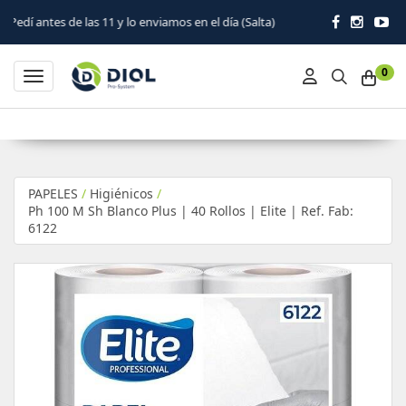
s 11 y lo enviamos en el día (Salta)
0
Toggle navigation
PAPELES
/
Higiénicos
/
Ph 100 M Sh Blanco Plus | 40 Rollos | Elite | Ref. Fab:
6122