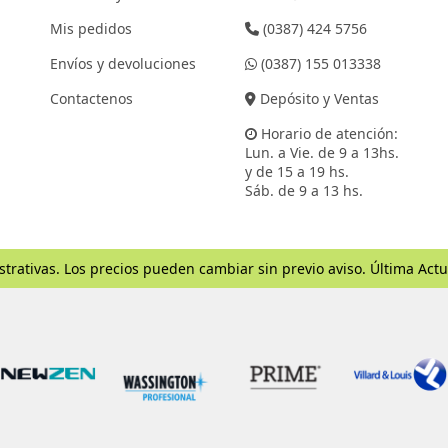
Mis pedidos
(0387) 424 5756
Envíos y devoluciones
(0387) 155 013338
Contactenos
Depósito y Ventas
Horario de atención:
Lun. a Vie. de 9 a 13hs.
y de 15 a 19 hs.
Sáb. de 9 a 13 hs.
strativas. Los precios pueden cambiar sin previo aviso. Última Actu