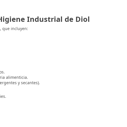
igiene Industrial de Diol
, que incluyen:
os.
ia alimenticia.
ergentes y secantes).
ies.