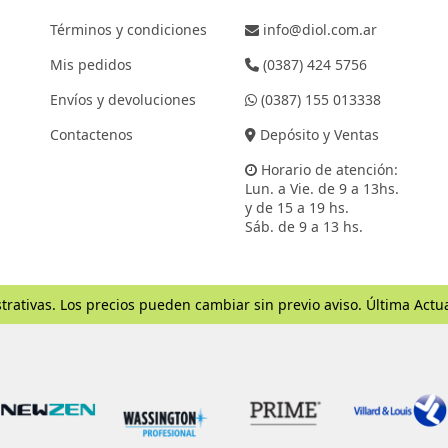
Términos y condiciones
info@diol.com.ar
Mis pedidos
(0387) 424 5756
Envíos y devoluciones
(0387) 155 013338
Contactenos
Depósito y Ventas
Horario de atención:
Lun. a Vie. de 9 a 13hs.
y de 15 a 19 hs.
Sáb. de 9 a 13 hs.
trativas. Los precios pueden cambiar sin previo aviso. Última Actu