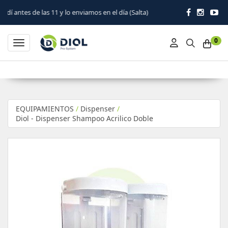
s 11 y lo enviamos en el día (Salta)
0
Toggle navigation
EQUIPAMIENTOS
/
Dispenser
/
Diol - Dispenser Shampoo Acrilico Doble