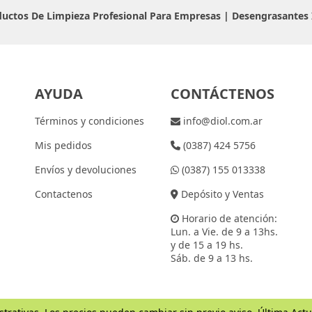
oductos De Limpieza Profesional Para Empresas |
Desengrasantes 
AYUDA
CONTÁCTENOS
Términos y condiciones
info@diol.com.ar
Mis pedidos
(0387) 424 5756
Envíos y devoluciones
(0387) 155 013338
Contactenos
Depósito y Ventas
Horario de atención:
Lun. a Vie. de 9 a 13hs.
y de 15 a 19 hs.
Sáb. de 9 a 13 hs.