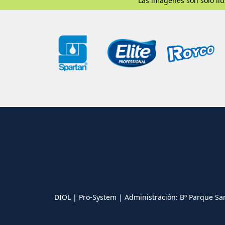
Las imágenes son sólo ilu
DIOL | Pro-System | Administración: Bº Parque Sa