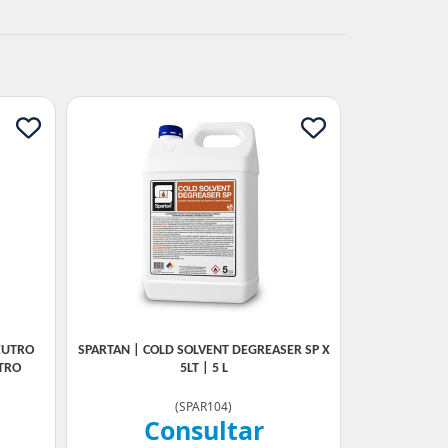
EUTRO
SPARTAN | COLD SOLVENT DEGREASER SP X
ITRO
5LT | 5 L
(
SPAR104
)
Consultar