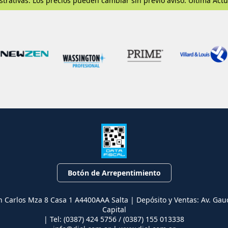
strativas. Los precios pueden cambiar sin previo aviso. Última Actu
Botón de Arrepentimiento
n Carlos Mza 8 Casa 1 A4400AAA Salta | Depósito y Ventas: Av. Gau
Capital
| Tel:
(0387) 424 5756 / (0387) 155 013338