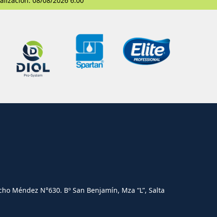
alización: 08/08/2026 6:00
cho Méndez N°630. Bº San Benjamín, Mza “L”, Salta