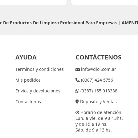
or De Productos De Limpieza Profesional Para Empresas |
AMENIT
AYUDA
CONTÁCTENOS
Términos y condiciones
info@diol.com.ar
Mis pedidos
(0387) 424 5756
Envíos y devoluciones
(0387) 155 013338
Contactenos
Depósito y Ventas
Horario de atención:
Lun. a Vie. de 9 a 13hs.
y de 15 a 19 hs.
Sáb. de 9 a 13 hs.