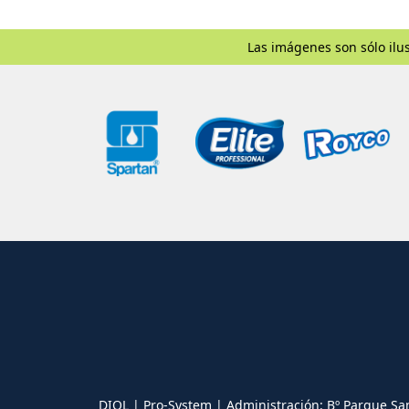
Las imágenes son sólo ilus
DIOL | Pro-System | Administración: Bº Parque Sa