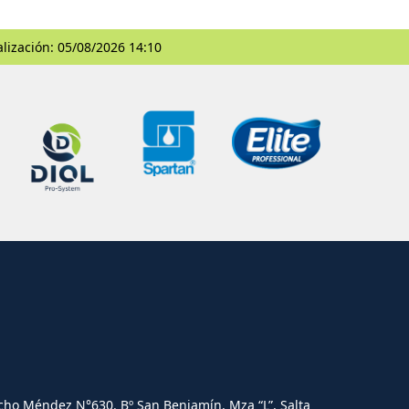
alización: 05/08/2026 14:10
cho Méndez N°630. Bº San Benjamín, Mza “L”, Salta