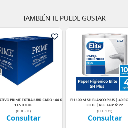
TAMBIÉN TE PUEDE GUSTAR
ATIVO PRIME EXTRALUBRICADO 144 X
PH 100 M SH BLANCO PLUS | 40 RO
1 ESTUCHE
ELITE | REF. FAB: 6122
(
BUH-01
)
(
ELIT131
)
Consultar
Consultar