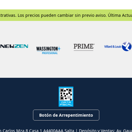
trativas. Los precios pueden cambiar sin previo aviso. Última Actu
Botón de Arrepentimiento
n Carlos Mza 8 Casa 1 A4400AAA Salta | Depósito y Ventas: Av. Gau