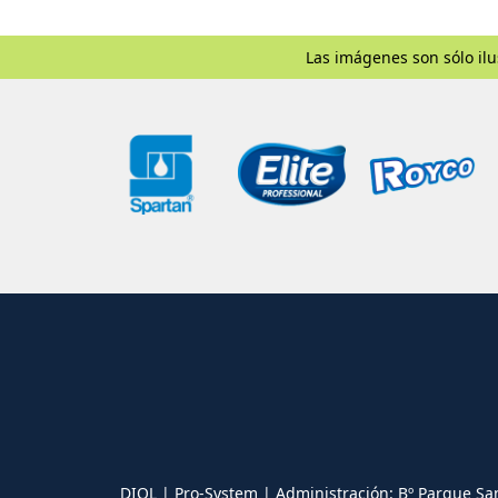
Las imágenes son sólo ilu
DIOL | Pro-System | Administración: Bº Parque Sa