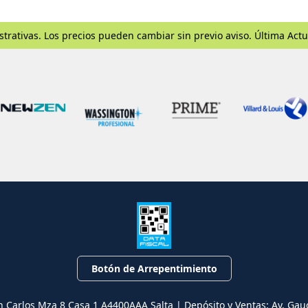
strativas. Los precios pueden cambiar sin previo aviso. Última Actu
Botón de Arrepentimiento
n Carlos Mza 8 Casa 1 A4400AAA Salta | Depósito y Ventas: Av. Gau