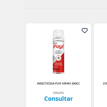
INSECTICIDA FUYI MMM 360CC
LY
(
YAG45
)
Consultar