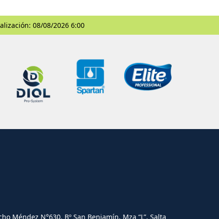
alización: 08/08/2026 6:00
cho Méndez N°630. Bº San Benjamín, Mza “L”, Salta