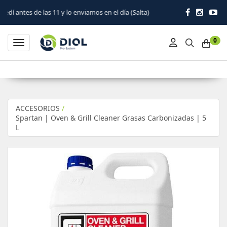
as 11 y lo enviamos en el día (Salta)
0
Toggle navigation
ACCESORIOS
/
Spartan | Oven & Grill Cleaner Grasas Carbonizadas | 5
L