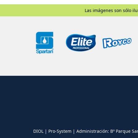
Las imágenes son sólo ilu
DIOL | Pro-System | Administración: Bº Parque Sa