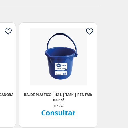
ICADORA
BALDE PLÁSTICO | 12 L | TASK | REF. FAB:
100376
(
ILK24
)
Consultar