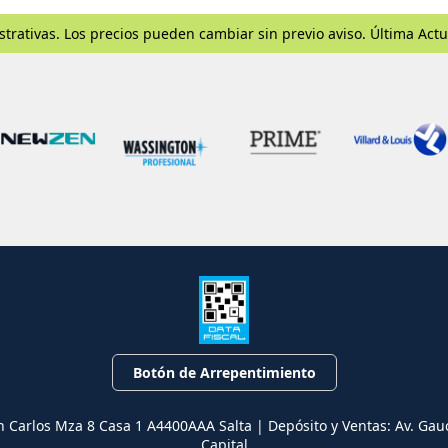
strativas. Los precios pueden cambiar sin previo aviso. Última Actu
Botón de Arrepentimiento
n Carlos Mza 8 Casa 1 A4400AAA Salta | Depósito y Ventas: Av. Gau
Capital