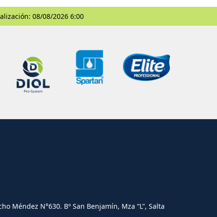
alización: 08/08/2026 6:00
cho Méndez N°630. Bº San Benjamín, Mza “L”, Salta