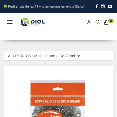
í antes de las 11 y lo enviamos en el día (Salta)
0
Toggle navigation
ACCESORIOS
/
Make Esponja De Alambre