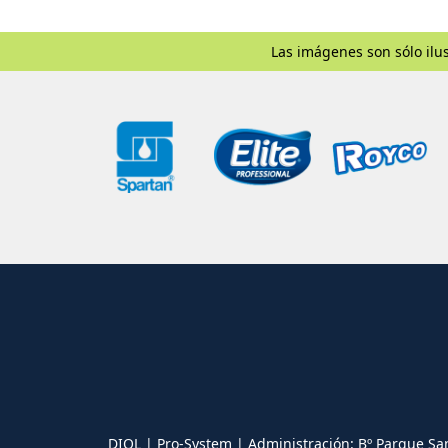
Las imágenes son sólo ilus
DIOL | Pro-System | Administración: Bº Parque Sa