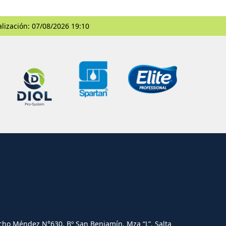
alización: 07/08/2026 19:10
cho Méndez N°630. Bº San Benjamín, Mza “L”, Salta