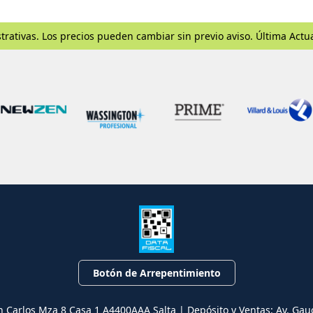
trativas. Los precios pueden cambiar sin previo aviso. Última Actu
Botón de Arrepentimiento
n Carlos Mza 8 Casa 1 A4400AAA Salta | Depósito y Ventas: Av. Gau