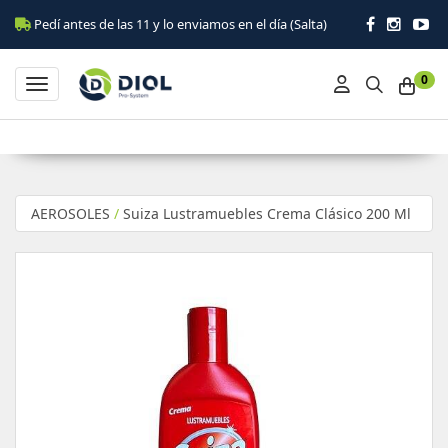
Pedí antes de las 11 y lo enviamos en el día (Salta)
0
Toggle navigation
AEROSOLES
/
Suiza Lustramuebles Crema Clásico 200 Ml