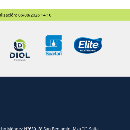
alización: 06/08/2026 14:10
cho Méndez N°630. Bº San Benjamín, Mza “L”, Salta