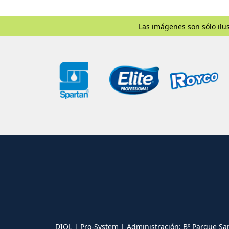
Las imágenes son sólo ilus
DIOL | Pro-System | Administración: Bº Parque Sa