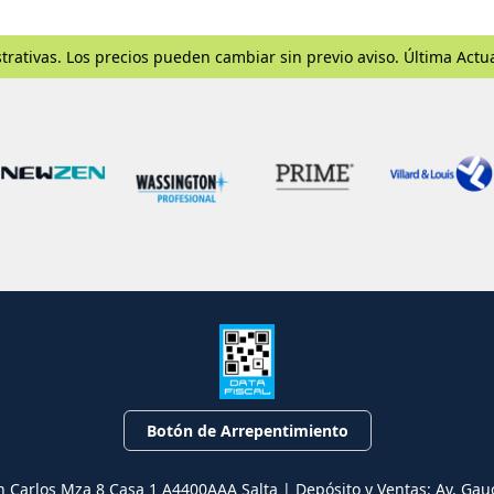
trativas. Los precios pueden cambiar sin previo aviso. Última Actu
Botón de Arrepentimiento
n Carlos Mza 8 Casa 1 A4400AAA Salta | Depósito y Ventas: Av. Gau