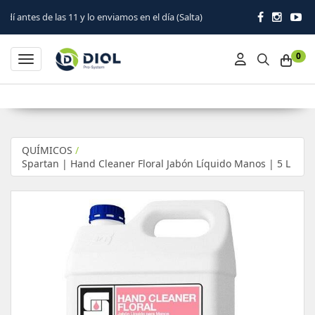
 11 y lo enviamos en el día (Salta)
0
Toggle navigation
QUÍMICOS
/
Spartan | Hand Cleaner Floral Jabón Líquido Manos | 5 L